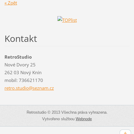
« Zpět
Kontakt
RetroStudio
Nové Dvory 25
262 03 Nový Knín
mobil: 736621170
retro.st
udio@sez
nam.cz
Retrostudio © 2013 Všechna práva vyhrazena.
Vytvořeno službou
Webnode